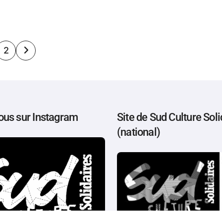
ination
2
lications
ous sur Instagram
Site de Sud Culture Soli
(national)