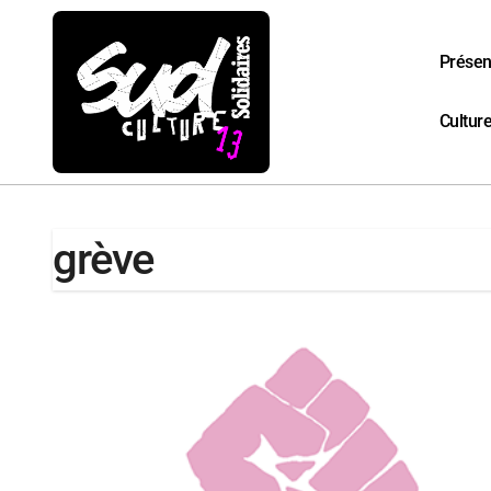
Passer
au
contenu
Présen
Culture
grève