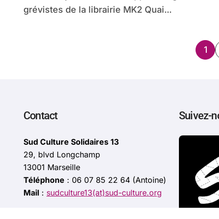
grévistes de la librairie MK2 Quai...
Pag
1
des
pub
Contact
Suivez-n
Sud Culture Solidaires 13
29, blvd Longchamp
13001 Marseille
Téléphone
: 06 07 85 22 64 (Antoine)
Mail
:
sudculture13(at)sud-culture.org