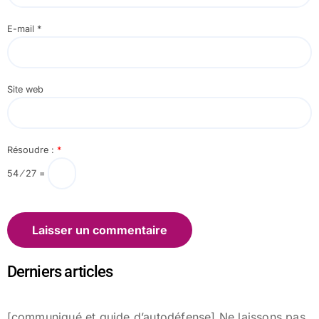
E-mail
*
Site web
Résoudre :
*
54 ⁄ 27 =
Derniers articles
[communiqué et guide d’autodéfense] Ne laissons pas