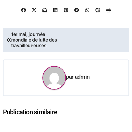
Navigation
1er mai, journée
mondiale de lutte des
de
travailleur·euses
l’article
par
admin
Publication similaire