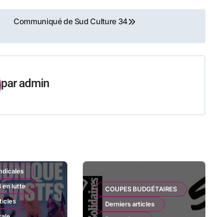
Communiqué de Sud Culture 34
par
admin
ndicales
 en lutte
COUPES BUDGÉTAIRES
ticles
Derniers articles
cale