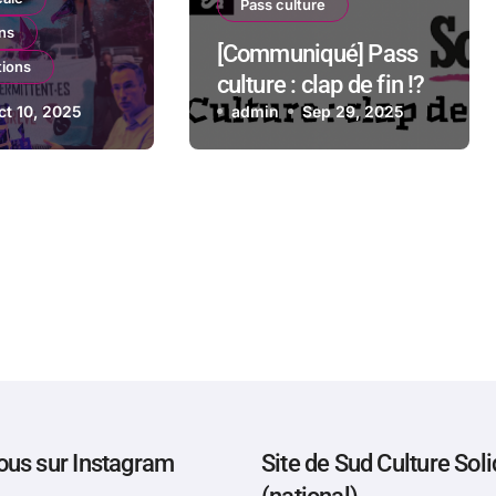
Pass culture
ons
[Communiqué] Pass
tions
culture : clap de fin !?
qué] Grève
ct 10, 2025
admin
Sep 29, 2025
bre 2025 au
x-en-
,
ué des
ous sur Instagram
Site de Sud Culture Soli