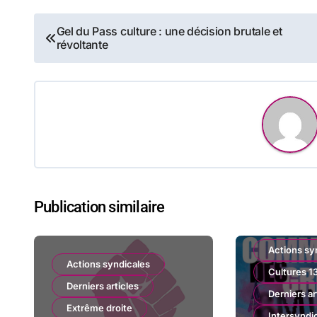
Navigation
Gel du Pass culture : une décision brutale et
révoltante
de
l’article
Publication similaire
Actions sy
Actions syndicales
Cultures 13
Derniers articles
Derniers ar
Extrême droite
Intersyndi