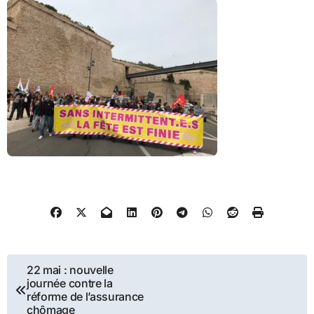
Navigation
22 mai : nouvelle
journée contre la
de
réforme de l’assurance
chômage