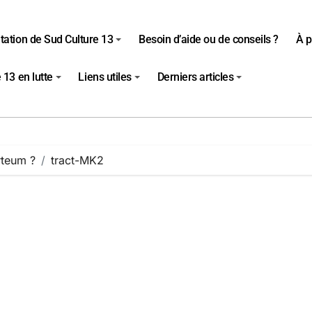
tation de Sud Culture 13
Besoin d’aide ou de conseils ?
À p
 13 en lutte
Liens utiles
Derniers articles
Arteum ?
tract-MK2